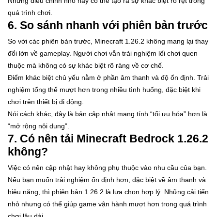
Những điều chỉnh nhỏ này có thể tạo ra sự khác biệt rõ rệt trong
quá trình chơi.
6. So sánh nhanh với phiên bản trước
So với các phiên bản trước, Minecraft 1.26.2 không mang lại thay
đổi lớn về gameplay. Người chơi vẫn trải nghiệm lối chơi quen
thuộc mà không có sự khác biệt rõ ràng về cơ chế.
Điểm khác biệt chủ yếu nằm ở phần âm thanh và độ ổn định. Trải
nghiệm tổng thể mượt hơn trong nhiều tình huống, đặc biệt khi
chơi trên thiết bị di động.
Nói cách khác, đây là bản cập nhật mang tính “tối ưu hóa” hơn là
“mở rộng nội dung”.
7. Có nên tải Minecraft Bedrock 1.26.2
không?
Việc có nên cập nhật hay không phụ thuộc vào nhu cầu của bạn.
Nếu bạn muốn trải nghiệm ổn định hơn, đặc biệt về âm thanh và
hiệu năng, thì phiên bản 1.26.2 là lựa chọn hợp lý. Những cải tiến
nhỏ nhưng có thể giúp game vận hành mượt hơn trong quá trình
chơi lâu dài.