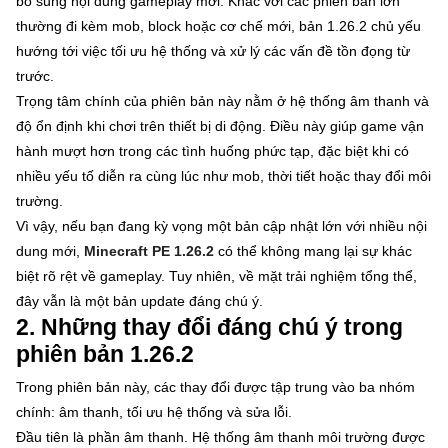
bổ sung nội dung gameplay mới. Khác với các phiên bản lớn
thường đi kèm mob, block hoặc cơ chế mới, bản 1.26.2 chủ yếu
hướng tới việc tối ưu hệ thống và xử lý các vấn đề tồn đọng từ
trước.
Trọng tâm chính của phiên bản này nằm ở hệ thống âm thanh và
độ ổn định khi chơi trên thiết bị di động. Điều này giúp game vận
hành mượt hơn trong các tình huống phức tạp, đặc biệt khi có
nhiều yếu tố diễn ra cùng lúc như mob, thời tiết hoặc thay đổi môi
trường.
Vì vậy, nếu bạn đang kỳ vọng một bản cập nhật lớn với nhiều nội
dung mới,
Minecraft PE 1.26.2
có thể không mang lại sự khác
biệt rõ rệt về gameplay. Tuy nhiên, về mặt trải nghiệm tổng thể,
đây vẫn là một bản update đáng chú ý.
2. Những thay đổi đáng chú ý trong
phiên bản 1.26.2
Trong phiên bản này, các thay đổi được tập trung vào ba nhóm
chính: âm thanh, tối ưu hệ thống và sửa lỗi.
Đầu tiên là phần âm thanh. Hệ thống âm thanh môi trường được