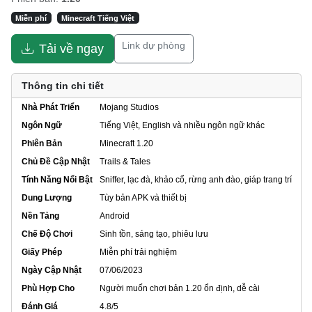
Miễn phí
Minecraft Tiếng Việt
Link dự phòng
Tải về ngay
Thông tin chi tiết
Nhà Phát Triển
Mojang Studios
Ngôn Ngữ
Tiếng Việt, English và nhiều ngôn ngữ khác
Phiên Bản
Minecraft 1.20
Chủ Đề Cập Nhật
Trails & Tales
Tính Năng Nổi Bật
Sniffer, lạc đà, khảo cổ, rừng anh đào, giáp trang trí
Dung Lượng
Tùy bản APK và thiết bị
Nền Tảng
Android
Chế Độ Chơi
Sinh tồn, sáng tạo, phiêu lưu
Giấy Phép
Miễn phí trải nghiệm
Ngày Cập Nhật
07/06/2023
Phù Hợp Cho
Người muốn chơi bản 1.20 ổn định, dễ cài
Đánh Giá
4.8/5