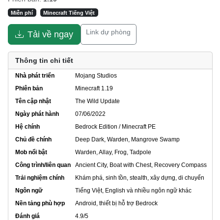
Miễn phí
Minecraft Tiếng Việt
Link dự phòng
Tải về ngay
Thông tin chi tiết
Nhà phát triển
Mojang Studios
Phiên bản
Minecraft 1.19
Tên cập nhật
The Wild Update
Ngày phát hành
07/06/2022
Hệ chính
Bedrock Edition / Minecraft PE
Chủ đề chính
Deep Dark, Warden, Mangrove Swamp
Mob nổi bật
Warden, Allay, Frog, Tadpole
Công trình/liên quan
Ancient City, Boat with Chest, Recovery Compass
Trải nghiệm chính
Khám phá, sinh tồn, stealth, xây dựng, di chuyển
Ngôn ngữ
Tiếng Việt, English và nhiều ngôn ngữ khác
Nền tảng phù hợp
Android, thiết bị hỗ trợ Bedrock
Đánh giá
4.9/5