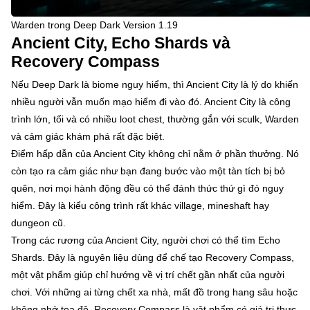
Warden trong Deep Dark Version 1.19
Ancient City, Echo Shards và
Recovery Compass
Nếu Deep Dark là biome nguy hiểm, thì Ancient City là lý do khiến
nhiều người vẫn muốn mạo hiểm đi vào đó. Ancient City là công
trình lớn, tối và có nhiều loot chest, thường gắn với sculk, Warden
và cảm giác khám phá rất đặc biệt.
Điểm hấp dẫn của Ancient City không chỉ nằm ở phần thưởng. Nó
còn tạo ra cảm giác như bạn đang bước vào một tàn tích bị bỏ
quên, nơi mọi hành động đều có thể đánh thức thứ gì đó nguy
hiểm. Đây là kiểu công trình rất khác village, mineshaft hay
dungeon cũ.
Trong các rương của Ancient City, người chơi có thể tìm Echo
Shards. Đây là nguyên liệu dùng để chế tạo Recovery Compass,
một vật phẩm giúp chỉ hướng về vị trí chết gần nhất của người
chơi. Với những ai từng chết xa nhà, mất đồ trong hang sâu hoặc
không nhớ tọa độ, Recovery Compass là vật phẩm có giá trị thực