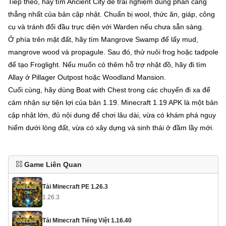
Tiếp theo, hãy tìm Ancient City để trải nghiệm đúng phần căng
thẳng nhất của bản cập nhật. Chuẩn bị wool, thức ăn, giáp, công
cụ và tránh đối đầu trực diện với Warden nếu chưa sẵn sàng.
Ở phía trên mặt đất, hãy tìm Mangrove Swamp để lấy mud,
mangrove wood và propagule. Sau đó, thử nuôi frog hoặc tadpole
để tạo Froglight. Nếu muốn có thêm hỗ trợ nhặt đồ, hãy đi tìm
Allay ở Pillager Outpost hoặc Woodland Mansion.
Cuối cùng, hãy dùng Boat with Chest trong các chuyến đi xa để
cảm nhận sự tiện lợi của bản 1.19. Minecraft 1.19 APK là một bản
cập nhật lớn, đủ nội dung để chơi lâu dài, vừa có khám phá nguy
hiểm dưới lòng đất, vừa có xây dựng và sinh thái ở đầm lầy mới.
Game Liên Quan
Tải Minecraft PE 1.26.3
1.26.3
Tải Minecraft Tiếng Việt 1.16.40