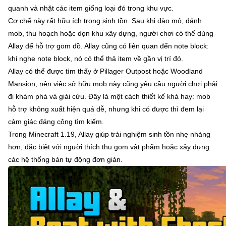
quanh và nhặt các item giống loại đó trong khu vực.
Cơ chế này rất hữu ích trong sinh tồn. Sau khi đào mỏ, đánh
mob, thu hoạch hoặc dọn khu xây dựng, người chơi có thể dùng
Allay để hỗ trợ gom đồ. Allay cũng có liên quan đến note block:
khi nghe note block, nó có thể thả item về gần vị trí đó.
Allay có thể được tìm thấy ở Pillager Outpost hoặc Woodland
Mansion, nên việc sở hữu mob này cũng yêu cầu người chơi phải
đi khám phá và giải cứu. Đây là một cách thiết kế khá hay: mob
hỗ trợ không xuất hiện quá dễ, nhưng khi có được thì đem lại
cảm giác đáng công tìm kiếm.
Trong Minecraft 1.19, Allay giúp trải nghiệm sinh tồn nhẹ nhàng
hơn, đặc biệt với người thích thu gom vật phẩm hoặc xây dựng
các hệ thống bán tự động đơn giản.