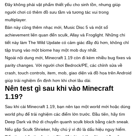
Đây không phải vật phẩm thiết yếu cho sinh tồn, nhưng giúp
người chơi có thêm đồ sưu tầm và tương tác vui trong
multiplayer.
Bản này cũng thêm nhạc mới, Music Disc 5 và một số
achievement liên quan đến sculk, Allay và Froglight. Những chi
tiết này làm The Wild Update có cảm giác đầy đủ hơn, không chỉ
tập trung vào một biome hay một mob duy nhất.
Ngoài nội dung mới, Minecraft 1.19 còn đi kèm nhiều bug fixes và
parity changes. Với người chơi Bedrock/PE, các chỉnh sửa về
crash, touch controls, item, mob, giao diện và đồ họa trên Android
giúp trải nghiệm ổn định hơn khi chơi lâu dài.
Nên test gì sau khi vào Minecraft
1.19?
Sau khi cài Minecraft 1.19, bạn nên tạo một world mới hoặc dùng
world phụ để trải nghiệm các điểm lớn trước. Đầu tiên, hãy tìm
Deep Dark và thử di chuyển quanh sculk block bằng cách sneak.
Nếu gặp Sculk Shrieker, hãy chú ý vì đó là dấu hiệu nguy hiểm.