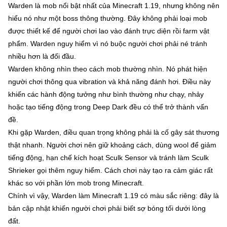
Warden là mob nổi bật nhất của Minecraft 1.19, nhưng không nên
hiểu nó như một boss thông thường. Đây không phải loại mob
được thiết kế để người chơi lao vào đánh trực diện rồi farm vật
phẩm. Warden nguy hiểm vì nó buộc người chơi phải né tránh
nhiều hơn là đối đầu.
Warden không nhìn theo cách mob thường nhìn. Nó phát hiện
người chơi thông qua vibration và khả năng đánh hơi. Điều này
khiến các hành động tưởng như bình thường như chạy, nhảy
hoặc tạo tiếng động trong Deep Dark đều có thể trở thành vấn
đề.
Khi gặp Warden, điều quan trọng không phải là cố gây sát thương
thật nhanh. Người chơi nên giữ khoảng cách, dùng wool để giảm
tiếng động, hạn chế kích hoạt Sculk Sensor và tránh làm Sculk
Shrieker gọi thêm nguy hiểm. Cách chơi này tạo ra cảm giác rất
khác so với phần lớn mob trong Minecraft.
Chính vì vậy, Warden làm Minecraft 1.19 có màu sắc riêng: đây là
bản cập nhật khiến người chơi phải biết sợ bóng tối dưới lòng
đất.