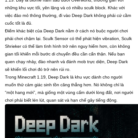
những khu vực tối, yên lặng và có nhiều sculk block. Khác với
việc đào mỏ thông thường, đi vào Deep Dark không phải cứ cầm
cuốc tốt là đủ.
Điểm khác biệt của Deep Dark nằm ở cách nó buộc người chơi
phải chơi chậm lại. Sculk Sensor có thể phát hiện vibration, Sculk
Shrieker có thể làm tình hình trở nên nguy hiểm hơn, còn không
gian tối khiến mỗi bước di chuyển đều cần cẩn thận. Nếu bạn
quen chạy nhảy, đào nhanh và đánh mob trực diện, Deep Dark
sẽ khiến lối chơi đó trở nên rủi ro.
Trong Minecraft 1.19, Deep Dark là khu vực dành cho người
muốn thử cảm giác sinh tồn căng thẳng hơn. Nó không chỉ là
“một hang mới”, mà giống một vùng cấm dưới lòng đất, nơi người
chơi phải biết lén lút, quan sát và hạn chế gây tiếng động.