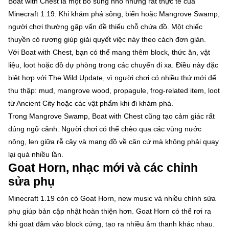
Boat with Chest là một bổ sung nhỏ nhưng rất thực tế của
Minecraft 1.19. Khi khám phá sông, biển hoặc Mangrove Swamp,
người chơi thường gặp vấn đề thiếu chỗ chứa đồ. Một chiếc
thuyền có rương giúp giải quyết việc này theo cách đơn giản.
Với Boat with Chest, bạn có thể mang thêm block, thức ăn, vật
liệu, loot hoặc đồ dự phòng trong các chuyến đi xa. Điều này đặc
biệt hợp với The Wild Update, vì người chơi có nhiều thứ mới để
thu thập: mud, mangrove wood, propagule, frog-related item, loot
từ Ancient City hoặc các vật phẩm khi đi khám phá.
Trong Mangrove Swamp, Boat with Chest cũng tạo cảm giác rất
đúng ngữ cảnh. Người chơi có thể chèo qua các vùng nước
nông, len giữa rễ cây và mang đồ về căn cứ mà không phải quay
lại quá nhiều lần.
Goat Horn, nhạc mới và các chỉnh
sửa phụ
Minecraft 1.19 còn có Goat Horn, new music và nhiều chỉnh sửa
phụ giúp bản cập nhật hoàn thiện hơn. Goat Horn có thể rơi ra
khi goat đâm vào block cứng, tạo ra nhiều âm thanh khác nhau.