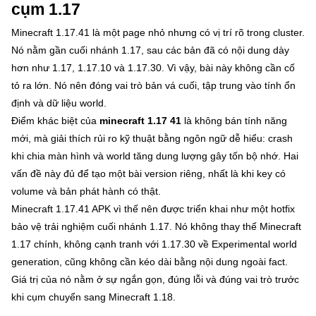
cụm 1.17
Minecraft 1.17.41 là một page nhỏ nhưng có vị trí rõ trong cluster.
Nó nằm gần cuối nhánh 1.17, sau các bản đã có nội dung dày
hơn như 1.17, 1.17.10 và 1.17.30. Vì vậy, bài này không cần cố
tỏ ra lớn. Nó nên đóng vai trò bản vá cuối, tập trung vào tính ổn
định và dữ liệu world.
Điểm khác biệt của
minecraft 1.17 41
là không bán tính năng
mới, mà giải thích rủi ro kỹ thuật bằng ngôn ngữ dễ hiểu: crash
khi chia màn hình và world tăng dung lượng gây tốn bộ nhớ. Hai
vấn đề này đủ để tạo một bài version riêng, nhất là khi key có
volume và bản phát hành có thật.
Minecraft 1.17.41 APK vì thế nên được triển khai như một hotfix
bảo vệ trải nghiệm cuối nhánh 1.17. Nó không thay thế Minecraft
1.17 chính, không cạnh tranh với 1.17.30 về Experimental world
generation, cũng không cần kéo dài bằng nội dung ngoài fact.
Giá trị của nó nằm ở sự ngắn gọn, đúng lỗi và đúng vai trò trước
khi cụm chuyển sang Minecraft 1.18.