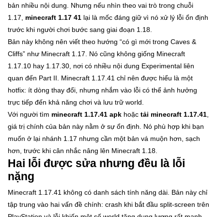
bản nhiều nội dung. Nhưng nếu nhìn theo vai trò trong chuỗi
1.17,
minecraft 1.17 41
lại là mốc đáng giữ vì nó xử lý lỗi ổn định
trước khi người chơi bước sang giai đoạn 1.18.
Bản này không nên viết theo hướng “có gì mới trong Caves &
Cliffs” như Minecraft 1.17. Nó cũng không giống Minecraft
1.17.10 hay 1.17.30, nơi có nhiều nội dung Experimental liên
quan đến Part II. Minecraft 1.17.41 chỉ nên được hiểu là một
hotfix: ít dòng thay đổi, nhưng nhắm vào lỗi có thể ảnh hưởng
trực tiếp đến khả năng chơi và lưu trữ world.
Với người tìm
minecraft 1.17.41 apk
hoặc
tải minecraft 1.17.41
,
giá trị chính của bản này nằm ở sự ổn định. Nó phù hợp khi bạn
muốn ở lại nhánh 1.17 nhưng cần một bản vá muộn hơn, sạch
hơn, trước khi cân nhắc nâng lên Minecraft 1.18.
Hai lỗi được sửa nhưng đều là lỗi
nặng
Minecraft 1.17.41 không có danh sách tính năng dài. Bản này chỉ
tập trung vào hai vấn đề chính: crash khi bắt đầu split-screen trên
PlayStation và lỗi khiến một số world tăng dung lượng rất mạnh,