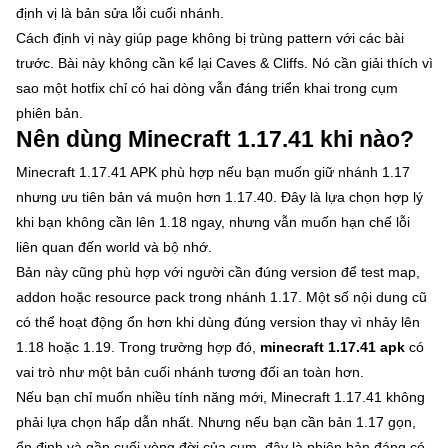
định vị là bản sửa lỗi cuối nhánh.
Cách định vị này giúp page không bị trùng pattern với các bài
trước. Bài này không cần kể lại Caves & Cliffs. Nó cần giải thích vì
sao một hotfix chỉ có hai dòng vẫn đáng triển khai trong cụm
phiên bản.
Nên dùng Minecraft 1.17.41 khi nào?
Minecraft 1.17.41 APK phù hợp nếu bạn muốn giữ nhánh 1.17
nhưng ưu tiên bản vá muộn hơn 1.17.40. Đây là lựa chọn hợp lý
khi bạn không cần lên 1.18 ngay, nhưng vẫn muốn hạn chế lỗi
liên quan đến world và bộ nhớ.
Bản này cũng phù hợp với người cần đúng version để test map,
addon hoặc resource pack trong nhánh 1.17. Một số nội dung cũ
có thể hoạt động ổn hơn khi dùng đúng version thay vì nhảy lên
1.18 hoặc 1.19. Trong trường hợp đó,
minecraft 1.17.41 apk
có
vai trò như một bản cuối nhánh tương đối an toàn hơn.
Nếu bạn chỉ muốn nhiều tính năng mới, Minecraft 1.17.41 không
phải lựa chọn hấp dẫn nhất. Nhưng nếu bạn cần bản 1.17 gọn,
ổn định và gần cuối vòng đời của cụm, đây là phiên bản đáng có