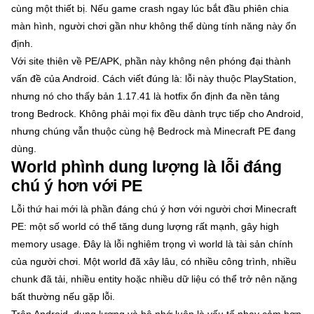
cùng một thiết bị. Nếu game crash ngay lúc bắt đầu phiên chia
màn hình, người chơi gần như không thể dùng tính năng này ổn
định.
Với site thiên về PE/APK, phần này không nên phóng đại thành
vấn đề của Android. Cách viết đúng là: lỗi này thuộc PlayStation,
nhưng nó cho thấy bản 1.17.41 là hotfix ổn định đa nền tảng
trong Bedrock. Không phải mọi fix đều dành trực tiếp cho Android,
nhưng chúng vẫn thuộc cùng hệ Bedrock mà Minecraft PE đang
dùng.
World phình dung lượng là lỗi đáng
chú ý hơn với PE
Lỗi thứ hai mới là phần đáng chú ý hơn với người chơi Minecraft
PE: một số world có thể tăng dung lượng rất mạnh, gây high
memory usage. Đây là lỗi nghiêm trọng vì world là tài sản chính
của người chơi. Một world đã xây lâu, có nhiều công trình, nhiều
chunk đã tải, nhiều entity hoặc nhiều dữ liệu có thể trở nên nặng
bất thường nếu gặp lỗi.
Trên Android, dung lượng và bộ nhớ luôn là yếu tố nhạy cảm hơn