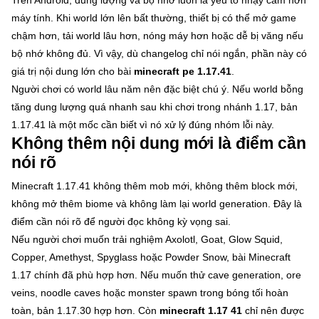
máy tính. Khi world lớn lên bất thường, thiết bị có thể mở game
chậm hơn, tải world lâu hơn, nóng máy hơn hoặc dễ bị văng nếu
bộ nhớ không đủ. Vì vậy, dù changelog chỉ nói ngắn, phần này có
giá trị nội dung lớn cho bài
minecraft pe 1.17.41
.
Người chơi có world lâu năm nên đặc biệt chú ý. Nếu world bỗng
tăng dung lượng quá nhanh sau khi chơi trong nhánh 1.17, bản
1.17.41 là một mốc cần biết vì nó xử lý đúng nhóm lỗi này.
Không thêm nội dung mới là điểm cần
nói rõ
Minecraft 1.17.41 không thêm mob mới, không thêm block mới,
không mở thêm biome và không làm lại world generation. Đây là
điểm cần nói rõ để người đọc không kỳ vọng sai.
Nếu người chơi muốn trải nghiệm Axolotl, Goat, Glow Squid,
Copper, Amethyst, Spyglass hoặc Powder Snow, bài Minecraft
1.17 chính đã phù hợp hơn. Nếu muốn thử cave generation, ore
veins, noodle caves hoặc monster spawn trong bóng tối hoàn
toàn, bản 1.17.30 hợp hơn. Còn
minecraft 1.17 41
chỉ nên được