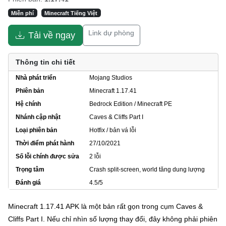
Miễn phí
Minecraft Tiếng Việt
Link dự phòng
Tải về ngay
Thông tin chi tiết
Nhà phát triển
Mojang Studios
Phiên bản
Minecraft 1.17.41
Hệ chính
Bedrock Edition / Minecraft PE
Nhánh cập nhật
Caves & Cliffs Part I
Loại phiên bản
Hotfix / bản vá lỗi
Thời điểm phát hành
27/10/2021
Số lỗi chính được sửa
2 lỗi
Trọng tâm
Crash split-screen, world tăng dung lượng
Đánh giá
4.5/5
Minecraft 1.17.41 APK là một bản rất gọn trong cụm Caves &
Cliffs Part I. Nếu chỉ nhìn số lượng thay đổi, đây không phải phiên