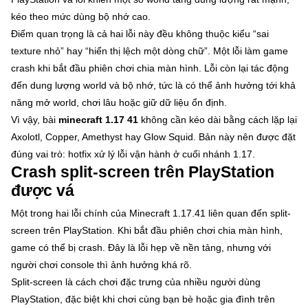
kéo theo mức dùng bộ nhớ cao.
Điểm quan trọng là cả hai lỗi này đều không thuộc kiểu “sai
texture nhỏ” hay “hiển thị lệch một dòng chữ”. Một lỗi làm game
crash khi bắt đầu phiên chơi chia màn hình. Lỗi còn lại tác động
đến dung lượng world và bộ nhớ, tức là có thể ảnh hưởng tới khả
năng mở world, chơi lâu hoặc giữ dữ liệu ổn định.
Vì vậy, bài
minecraft 1.17 41
không cần kéo dài bằng cách lặp lại
Axolotl, Copper, Amethyst hay Glow Squid. Bản này nên được đặt
đúng vai trò: hotfix xử lý lỗi vận hành ở cuối nhánh 1.17.
Crash split-screen trên PlayStation
được vá
Một trong hai lỗi chính của Minecraft 1.17.41 liên quan đến split-
screen trên PlayStation. Khi bắt đầu phiên chơi chia màn hình,
game có thể bị crash. Đây là lỗi hẹp về nền tảng, nhưng với
người chơi console thì ảnh hưởng khá rõ.
Split-screen là cách chơi đặc trưng của nhiều người dùng
PlayStation, đặc biệt khi chơi cùng bạn bè hoặc gia đình trên