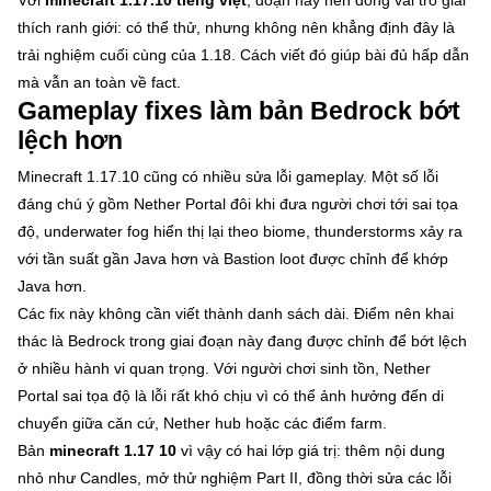
thích ranh giới: có thể thử, nhưng không nên khẳng định đây là
trải nghiệm cuối cùng của 1.18. Cách viết đó giúp bài đủ hấp dẫn
mà vẫn an toàn về fact.
Gameplay fixes làm bản Bedrock bớt
lệch hơn
Minecraft 1.17.10 cũng có nhiều sửa lỗi gameplay. Một số lỗi
đáng chú ý gồm Nether Portal đôi khi đưa người chơi tới sai tọa
độ, underwater fog hiển thị lại theo biome, thunderstorms xảy ra
với tần suất gần Java hơn và Bastion loot được chỉnh để khớp
Java hơn.
Các fix này không cần viết thành danh sách dài. Điểm nên khai
thác là Bedrock trong giai đoạn này đang được chỉnh để bớt lệch
ở nhiều hành vi quan trọng. Với người chơi sinh tồn, Nether
Portal sai tọa độ là lỗi rất khó chịu vì có thể ảnh hưởng đến di
chuyển giữa căn cứ, Nether hub hoặc các điểm farm.
Bản
minecraft 1.17 10
vì vậy có hai lớp giá trị: thêm nội dung
nhỏ như Candles, mở thử nghiệm Part II, đồng thời sửa các lỗi