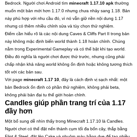
Bedrock. Người chơi Android tìm
minecraft 1.17.10 apk
thường
muốn một bản mới hơn 1.17.0 nhưng chưa nhảy sang 1.18. Bản
này phù hợp với nhu cầu đó, vì nó vẫn giữ nền nội dung 1.17
nhưng có thêm nhiều chỉnh sửa và tùy chọn thử nghiệm.
Điểm cần hiểu rõ là các nội dung Caves & Cliffs Part II trong bản
này không mặc định biến world thành 1.18 hoàn chỉnh. Chúng
nằm trong Experimental Gameplay và có thể bật khi tạo world.
Điều đó nghĩa là người chơi được thử trước, nhưng cũng phải
chấp nhận khả năng world không ổn định hoặc không tương thích
tốt với các bản sau.
Với page
minecraft 1.17 10
, đây là cách định vị sạch nhất: một
bản Bedrock ổn định có phần thử nghiệm, không phải beta,
không phải bản đại tu thế giới hoàn chỉnh.
Candles giúp phần trang trí của 1.17
đầy hơn
Một bổ sung dễ nhìn thấy trong Minecraft 1.17.10 là Candles.
Người chơi có thể đặt nến thành cụm tối đa bốn cây, thắp bằng
Flint & Steel, đặt lên Cake và nhuộm màu bằng dye để tạo nhiều