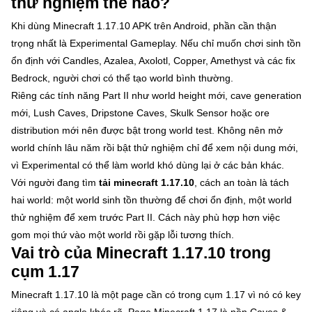
thử nghiệm thế nào?
Khi dùng Minecraft 1.17.10 APK trên Android, phần cần thận
trọng nhất là Experimental Gameplay. Nếu chỉ muốn chơi sinh tồn
ổn định với Candles, Azalea, Axolotl, Copper, Amethyst và các fix
Bedrock, người chơi có thể tạo world bình thường.
Riêng các tính năng Part II như world height mới, cave generation
mới, Lush Caves, Dripstone Caves, Skulk Sensor hoặc ore
distribution mới nên được bật trong world test. Không nên mở
world chính lâu năm rồi bật thử nghiệm chỉ để xem nội dung mới,
vì Experimental có thể làm world khó dùng lại ở các bản khác.
Với người đang tìm
tải minecraft 1.17.10
, cách an toàn là tách
hai world: một world sinh tồn thường để chơi ổn định, một world
thử nghiệm để xem trước Part II. Cách này phù hợp hơn việc
gom mọi thứ vào một world rồi gặp lỗi tương thích.
Vai trò của Minecraft 1.17.10 trong
cụm 1.17
Minecraft 1.17.10 là một page cần có trong cụm 1.17 vì nó có key
riêng và có angle khác rõ. Page Minecraft 1.17 là nền Caves &