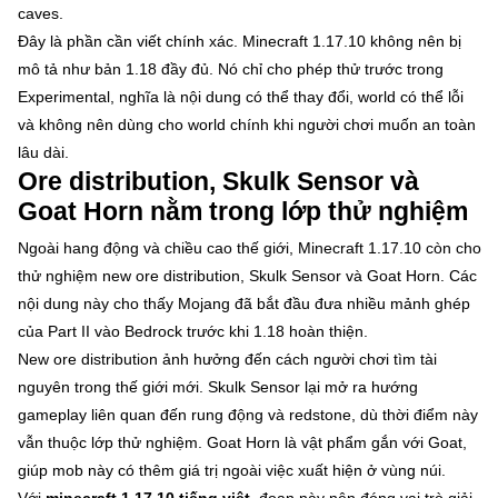
caves.
Đây là phần cần viết chính xác. Minecraft 1.17.10 không nên bị
mô tả như bản 1.18 đầy đủ. Nó chỉ cho phép thử trước trong
Experimental, nghĩa là nội dung có thể thay đổi, world có thể lỗi
và không nên dùng cho world chính khi người chơi muốn an toàn
lâu dài.
Ore distribution, Skulk Sensor và
Goat Horn nằm trong lớp thử nghiệm
Ngoài hang động và chiều cao thế giới, Minecraft 1.17.10 còn cho
thử nghiệm new ore distribution, Skulk Sensor và Goat Horn. Các
nội dung này cho thấy Mojang đã bắt đầu đưa nhiều mảnh ghép
của Part II vào Bedrock trước khi 1.18 hoàn thiện.
New ore distribution ảnh hưởng đến cách người chơi tìm tài
nguyên trong thế giới mới. Skulk Sensor lại mở ra hướng
gameplay liên quan đến rung động và redstone, dù thời điểm này
vẫn thuộc lớp thử nghiệm. Goat Horn là vật phẩm gắn với Goat,
giúp mob này có thêm giá trị ngoài việc xuất hiện ở vùng núi.
Với
minecraft 1.17.10 tiếng việt
, đoạn này nên đóng vai trò giải