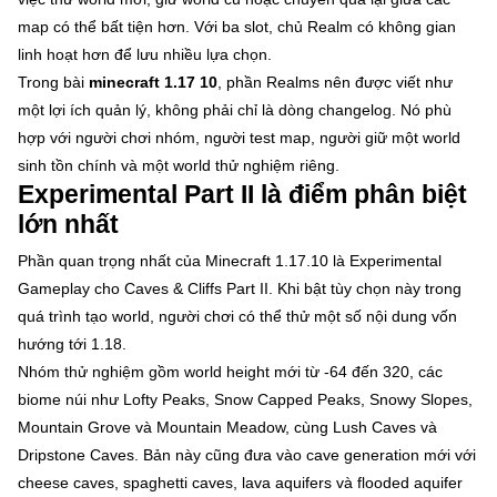
map có thể bất tiện hơn. Với ba slot, chủ Realm có không gian
linh hoạt hơn để lưu nhiều lựa chọn.
Trong bài
minecraft 1.17 10
, phần Realms nên được viết như
một lợi ích quản lý, không phải chỉ là dòng changelog. Nó phù
hợp với người chơi nhóm, người test map, người giữ một world
sinh tồn chính và một world thử nghiệm riêng.
Experimental Part II là điểm phân biệt
lớn nhất
Phần quan trọng nhất của Minecraft 1.17.10 là Experimental
Gameplay cho Caves & Cliffs Part II. Khi bật tùy chọn này trong
quá trình tạo world, người chơi có thể thử một số nội dung vốn
hướng tới 1.18.
Nhóm thử nghiệm gồm world height mới từ -64 đến 320, các
biome núi như Lofty Peaks, Snow Capped Peaks, Snowy Slopes,
Mountain Grove và Mountain Meadow, cùng Lush Caves và
Dripstone Caves. Bản này cũng đưa vào cave generation mới với
cheese caves, spaghetti caves, lava aquifers và flooded aquifer