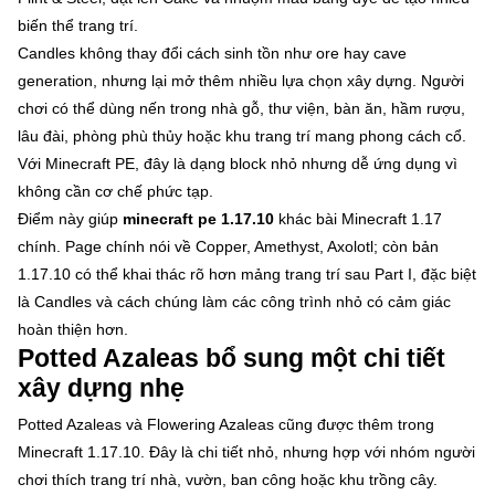
biến thể trang trí.
Candles không thay đổi cách sinh tồn như ore hay cave
generation, nhưng lại mở thêm nhiều lựa chọn xây dựng. Người
chơi có thể dùng nến trong nhà gỗ, thư viện, bàn ăn, hầm rượu,
lâu đài, phòng phù thủy hoặc khu trang trí mang phong cách cổ.
Với Minecraft PE, đây là dạng block nhỏ nhưng dễ ứng dụng vì
không cần cơ chế phức tạp.
Điểm này giúp
minecraft pe 1.17.10
khác bài Minecraft 1.17
chính. Page chính nói về Copper, Amethyst, Axolotl; còn bản
1.17.10 có thể khai thác rõ hơn mảng trang trí sau Part I, đặc biệt
là Candles và cách chúng làm các công trình nhỏ có cảm giác
hoàn thiện hơn.
Potted Azaleas bổ sung một chi tiết
xây dựng nhẹ
Potted Azaleas và Flowering Azaleas cũng được thêm trong
Minecraft 1.17.10. Đây là chi tiết nhỏ, nhưng hợp với nhóm người
chơi thích trang trí nhà, vườn, ban công hoặc khu trồng cây.