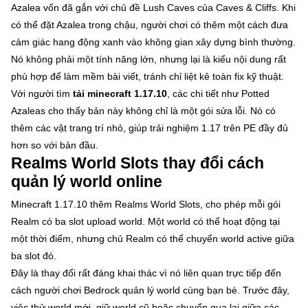
Azalea vốn đã gắn với chủ đề Lush Caves của Caves & Cliffs. Khi
có thể đặt Azalea trong chậu, người chơi có thêm một cách đưa
cảm giác hang động xanh vào không gian xây dựng bình thường.
Nó không phải một tính năng lớn, nhưng lại là kiểu nội dung rất
phù hợp để làm mềm bài viết, tránh chỉ liệt kê toàn fix kỹ thuật.
Với người tìm
tải minecraft 1.17.10
, các chi tiết như Potted
Azaleas cho thấy bản này không chỉ là một gói sửa lỗi. Nó có
thêm các vật trang trí nhỏ, giúp trải nghiệm 1.17 trên PE đầy đủ
hơn so với bản đầu.
Realms World Slots thay đổi cách
quản lý world online
Minecraft 1.17.10 thêm Realms World Slots, cho phép mỗi gói
Realm có ba slot upload world. Một world có thể hoạt động tại
một thời điểm, nhưng chủ Realm có thể chuyển world active giữa
ba slot đó.
Đây là thay đổi rất đáng khai thác vì nó liên quan trực tiếp đến
cách người chơi Bedrock quản lý world cùng bạn bè. Trước đây,
việc thử world mới, giữ world cũ hoặc chuyển qua lại giữa các