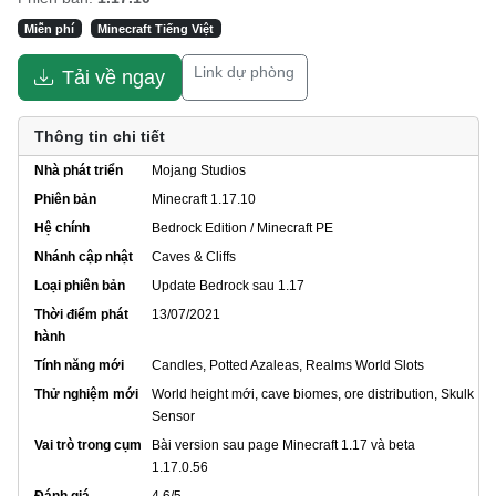
Miễn phí
Minecraft Tiếng Việt
Link dự phòng
Tải về ngay
Thông tin chi tiết
Nhà phát triển
Mojang Studios
Phiên bản
Minecraft 1.17.10
Hệ chính
Bedrock Edition / Minecraft PE
Nhánh cập nhật
Caves & Cliffs
Loại phiên bản
Update Bedrock sau 1.17
Thời điểm phát
13/07/2021
hành
Tính năng mới
Candles, Potted Azaleas, Realms World Slots
Thử nghiệm mới
World height mới, cave biomes, ore distribution, Skulk
Sensor
Vai trò trong cụm
Bài version sau page Minecraft 1.17 và beta
1.17.0.56
Đánh giá
4.6/5