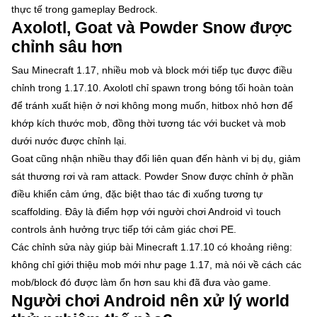
thực tế trong gameplay Bedrock.
Axolotl, Goat và Powder Snow được
chỉnh sâu hơn
Sau Minecraft 1.17, nhiều mob và block mới tiếp tục được điều
chỉnh trong 1.17.10. Axolotl chỉ spawn trong bóng tối hoàn toàn
để tránh xuất hiện ở nơi không mong muốn, hitbox nhỏ hơn để
khớp kích thước mob, đồng thời tương tác với bucket và mob
dưới nước được chỉnh lại.
Goat cũng nhận nhiều thay đổi liên quan đến hành vi bị dụ, giảm
sát thương rơi và ram attack. Powder Snow được chỉnh ở phần
điều khiển cảm ứng, đặc biệt thao tác đi xuống tương tự
scaffolding. Đây là điểm hợp với người chơi Android vì touch
controls ảnh hưởng trực tiếp tới cảm giác chơi PE.
Các chỉnh sửa này giúp bài Minecraft 1.17.10 có khoảng riêng:
không chỉ giới thiệu mob mới như page 1.17, mà nói về cách các
mob/block đó được làm ổn hơn sau khi đã đưa vào game.
Người chơi Android nên xử lý world